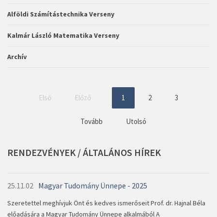
Alföldi Számítástechnika Verseny
Kalmár László Matematika Verseny
Archív
Első
Előző
1
2
3
Tovább
Utolsó
RENDEZVÉNYEK
/
ÁLTALÁNOS
HÍREK
25.11.02
Magyar Tudomány Ünnepe - 2025
Szeretettel meghívjuk Önt és kedves ismerőseit Prof. dr. Hajnal Béla
előadására a Magyar Tudomány Ünnepe alkalmából A