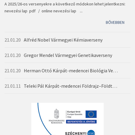
A 2025/26-os versenyekre a következő módokon lehet jelentkezni:
nevezési lap pdf / online nevezési lap ...
BŐVEBBEN
21.01.20
Alfréd Nobel Vármegyei Kémiaverseny
21.01.20
Gregor Mendel Vármegyei Genetikaverseny
21.01.20
Herman Ottó Kárpát-medencei Biológia Verseny
21.01.11
Teleki Pál Kárpát-medencei Földrajz–Földtan Verseny
BŐVEBBEN
BŐVEBBEN