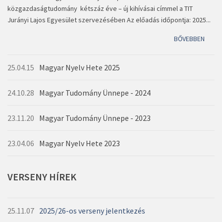
közgazdaságtudomány kétszáz éve – új kihívásai címmel a TIT
Jurányi Lajos Egyesület szervezésében Az előadás időpontja: 2025...
BŐVEBBEN
25.04.15
Magyar Nyelv Hete 2025
24.10.28
Magyar Tudomány Ünnepe - 2024
23.11.20
Magyar Tudomány Ünnepe - 2023
BŐVEBBEN
23.04.06
Magyar Nyelv Hete 2023
BŐVEBBEN
VERSENY
HÍREK
BŐVEBBEN
BŐVEBBEN
25.11.07
2025/26-os verseny jelentkezés