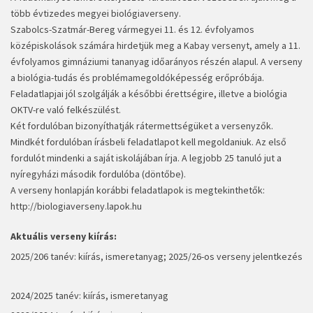
több évtizedes megyei biológiaverseny.
Szabolcs-Szatmár-Bereg vármegyei 11. és 12. évfolyamos
középiskolások számára hirdetjük meg a Kabay versenyt, amely a 11.
évfolyamos gimnáziumi tananyag időarányos részén alapul. A verseny
a biológia-tudás és problémamegoldóképesség erőpróbája.
Feladatlapjai jól szolgálják a későbbi érettségire, illetve a biológia
OKTV-re való felkészülést.
Két fordulóban bizonyíthatják rátermettségüket a versenyzők.
Mindkét fordulóban írásbeli feladatlapot kell megoldaniuk. Az első
fordulót mindenki a saját iskolájában írja. A legjobb 25 tanuló jut a
nyíregyházi második fordulóba (döntőbe).
A verseny honlapján korábbi feladatlapok is megtekinthetők:
http://biologiaverseny.lapok.hu
Aktuális verseny kiírás:
2025/206 tanév:
kiírás, ismeretanyag
;
2025/26-os verseny jelentkezés
2024/2025 tanév:
kiírás, ismeretanyag