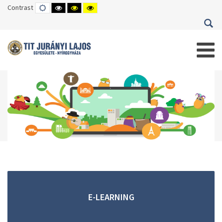
Contrast
DEFAULT
HIGH
HIGH
HIGH
MODE
CONTRAST
CONTRAST
CONTRAST
BLACK
BLACK
YELLOW
WHITE
YELLOW
BLACK
MODE
MODE
MODE
E-LEARNING