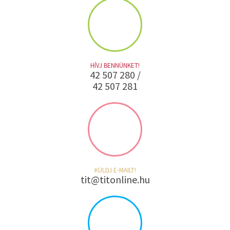
HÍVJ BENNÜNKET!
42 507 280 /
42 507 281
KÜLDJ E-MAILT!
tit@titonline.hu