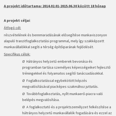
A projekt időtartama: 2014.02.01-2015.06.30 között 18 hónap
A projekt céljai
:
Átfogó cél:
részvételének és bennmaradásának elősegítése munkaviszonyon
alapuló tranzitfoglalkoztatási programmal, mely így szakképzett
munkavállalókkal segíti a térség építőiparának fejlődését.
Specifikus célok:
Ø Hátrányos helyzetű emberek bevonása és
programban tartása személyes képességeiket fejlesztő
tréningekkel és folyamatos segítő tanácsadásokkal.
Ø Foglalkoztatással egybekötött képzés
megvalósításával piacképes szakmához juttatás.
Ø Továbbfoglalkoztatás, nyílt munkaerő-piacra való
belépés megvalósítása.
Ø A foglalkoztató és a projektszemélyzet felkészítése a
hátrányos helyzetű munkavállalók fogadására és ezzel az