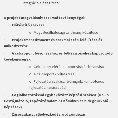
integráció elősegítése.
A projekt megvalósult szakmai tevékenységei:
·
Előkészítő szakasz
o Megvalósíthatósági tanulmány készítése
·
Projektmenedzsment és szakmai stáb felállítása és
működtetése
·
A célcsoport bevonásához és felkészítéséhez kapcsolódó
tevékenységek
o Célcsoport elérése, toborzása és bevonása
o A célcsoport kiválasztása
o Fejlesztési szakasz (tréningek, kompetencia
fejlesztés, tanácsadás)
·
Foglalkoztatással egybekötött képzési szakasz (OKJ-s
Festő,mázoló, tapétázó valamint Kőműves és hidegburkoló
képzések)
·
Zárószakasz, elhelyezkedés, utógondozás