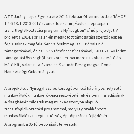
A TIT Jurányi Lajos Egyesülete 2014. február 01-én indította a TÁMOP-
1.4.6-13/1-2013-0017 azonosító számú „Épülök – építőipari
tranzitfoglalkoztatási program a Nyírségben” című projektjét. A
projekt a 2014. április 14-én megkötött támogatási szerződésben
foglaltaknak megfelelően valósult meg, az Európai Unió
támogatásával, és az ESZA társfinanszírozásával, 149 169 340 forint
támogatási összegből. Konzorciumi partnereink voltak a Máté és
Máté Kft., valamint A Szabolcs-Szatmár-Bereg megyei Roma
Nemzetiségi Önkormányzat.
A projekttel a Nyíregyháza és térségében élő hátrányos helyzetű
munkavállalók munkaerő-piaci részvételének és bennmaradásának
elősegítését céloztuk meg munkaviszonyon alapuló
tranzitfoglalkoztatási programmal, mely így szakképzett
munkavállalókkal segíti a térség építőiparának fejlődését..
A programba 35 fő bevonását terveztük.