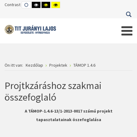
Contrast
DEFAULT
HIGH
HIGH
HIGH
MODE
CONTRAST
CONTRAST
CONTRAST
BLACK
BLACK
YELLOW
WHITE
YELLOW
BLACK
MODE
MODE
MODE
Ön itt van:
Kezdőlap
Projektek
TÁMOP 1.4.6
Projtkzáráshoz szakmai
összefoglaló
A TÁMOP-1.4.6-13/1-2013-0017 számú projekt
tapasztalatainak öszefoglalása