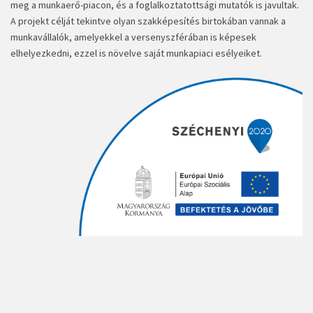
meg a munkaerő-piacon, és a foglalkoztatottsági mutatók is javultak.
A projekt célját tekintve olyan szakképesítés birtokában vannak a
munkavállalók, amelyekkel a versenyszférában is képesek
elhelyezkedni, ezzel is növelve saját munkapiaci esélyeiket.