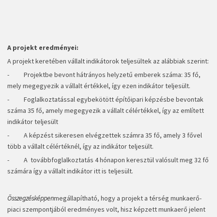
A projekt eredményei:
A projekt keretében vállalt indikátorok teljesültek az alábbiak szerint:
- Projektbe bevont hátrányos helyzetű emberek száma: 35 fő,
mely megegyezik a vállalt értékkel, így ezen indikátor teljesült.
- Foglalkoztatással egybekötött építőipari képzésbe bevontak
száma 35 fő, amely megegyezik a vállalt célértékkel, így az említett
indikátor teljesült
- A képzést sikeresen elvégzettek számra 35 fő, amely 3 fővel
több a vállalt célértéknél, így az indikátor teljesült.
- A továbbfoglalkoztatás 4 hónapon keresztül valósult meg 32 fő
számára így a vállalt indikátor itt is teljesült.
Összegzésképpen
megállapítható, hogy a projekt a térség munkaerő-
piaci szempontjából eredményes volt, hisz képzett munkaerő jelent