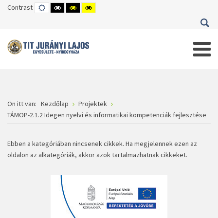
Contrast
DEFAULT
HIGH
HIGH
HIGH
MODE
CONTRAST
CONTRAST
CONTRAST
BLACK
BLACK
YELLOW
WHITE
YELLOW
BLACK
MODE
MODE
MODE
Ön itt van:
Kezdőlap
Projektek
TÁMOP-2.1.2 Idegen nyelvi és informatikai kompetenciák fejlesztése
Ebben a kategóriában nincsenek cikkek. Ha megjelennek ezen az
oldalon az alkategóriák, akkor azok tartalmazhatnak cikkeket.