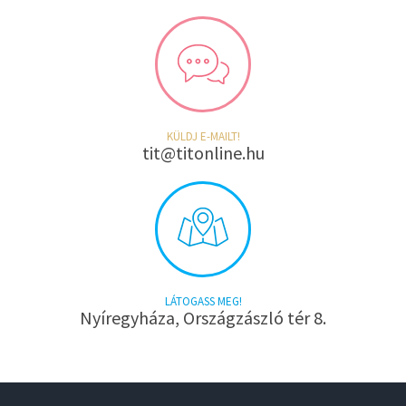
KÜLDJ E-MAILT!
tit@titonline.hu
LÁTOGASS MEG!
Nyíregyháza, Országzászló tér 8.