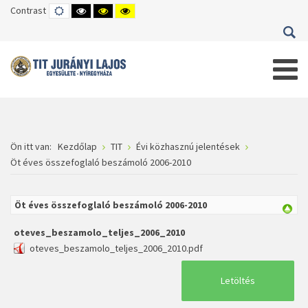
Contrast
DEFAULT
HIGH
HIGH
HIGH
MODE
CONTRAST
CONTRAST
CONTRAST
BLACK
BLACK
YELLOW
WHITE
YELLOW
BLACK
MODE
MODE
MODE
Ön itt van:
Kezdőlap
TIT
Évi közhasznú jelentések
Öt éves összefoglaló beszámoló 2006-2010
Öt éves összefoglaló beszámoló 2006-2010
oteves_beszamolo_teljes_2006_2010
oteves_beszamolo_teljes_2006_2010.pdf
Letöltés