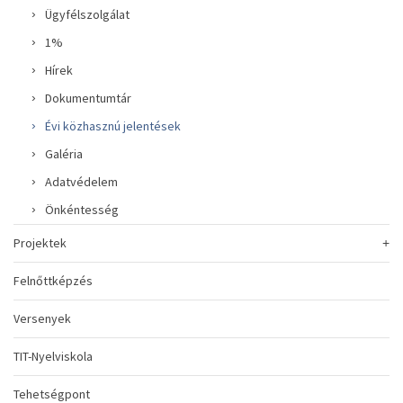
Ügyfélszolgálat
1%
Hírek
Dokumentumtár
Évi közhasznú jelentések
Galéria
Adatvédelem
Önkéntesség
Projektek
Felnőttképzés
Versenyek
TIT-Nyelviskola
Tehetségpont