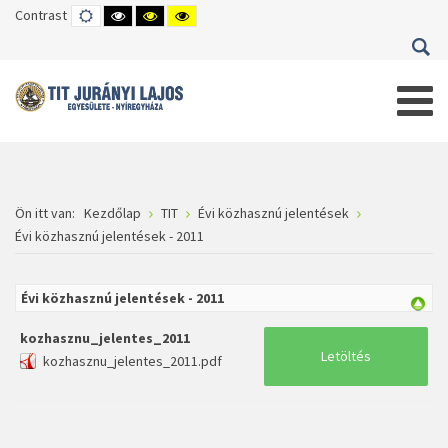
Contrast
DEFAULT
HIGH
HIGH
HIGH
MODE
CONTRAST
CONTRAST
CONTRAST
BLACK
BLACK
YELLOW
WHITE
YELLOW
BLACK
MODE
MODE
MODE
Ön itt van:
Kezdőlap
TIT
Évi közhasznú jelentések
Évi közhasznú jelentések - 2011
Évi közhasznú jelentések - 2011
kozhasznu_jelentes_2011
Letöltés
kozhasznu_jelentes_2011.pdf