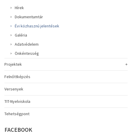
Hírek
Dokumentumtár
Évi közhasznú jelentések
Galéria
Adatvédelem
Önkéntesség
Projektek
Felnőttképzés
Versenyek
TIT-Nyelviskola
Tehetségpont
FACEBOOK