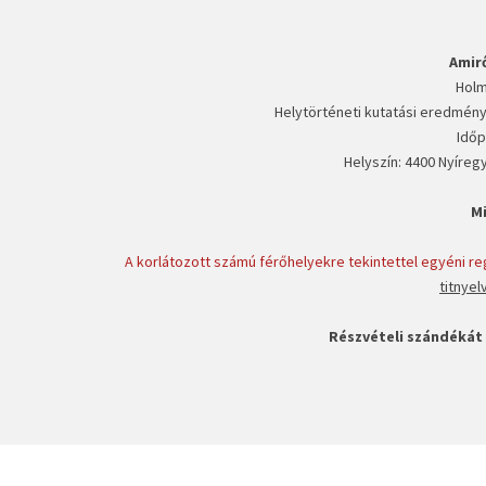
Amir
Holm
Helytörténeti kutatási eredmény
Időp
Helyszín: 4400 Nyíregy
M
A korlátozott számú férőhelyekre tekintettel egyéni regi
titnye
Részvételi szándékát 