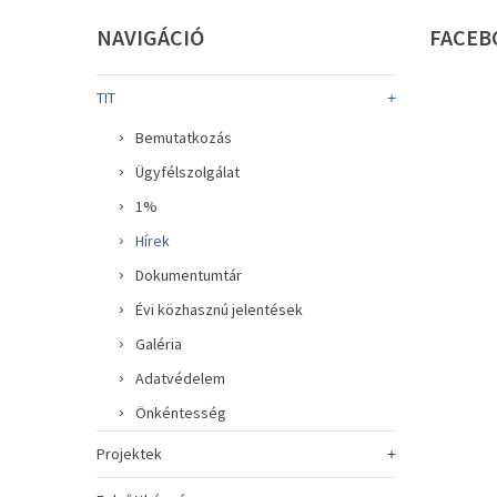
NAVIGÁCIÓ
FACEB
TIT
Bemutatkozás
Ügyfélszolgálat
1%
Hírek
Dokumentumtár
Évi közhasznú jelentések
Galéria
Adatvédelem
Önkéntesség
Projektek