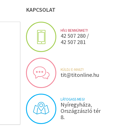
KAPCSOLAT
HÍVJ BENNÜNKET!
42 507 280 /
42 507 281
KÜLDJ E-MAILT!
tit@titonline.hu
LÁTOGASS MEG!
Nyíregyháza,
Országzászló tér
8.