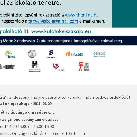
kája" rendezvény, melyre szeretettel várunk minden kedves érdeklődőt.
atók éjszakája -
2017. 09. 29.
ről az ásványok mesélnek…
y Zsigmond ásványtani előadása
ont 14:00-15:00 és 15:00-16:00
yháza, Országzászló tér 8. I. emelet 105. terem