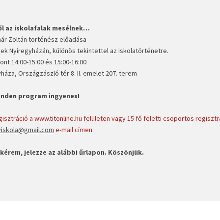
ől az iskolafalak mesélnek…
ár Zoltán történész előadása
ek Nyíregyházán, különös tekintettel az iskolatörténetre.
ont 14:00-15:00 és 15:00-16:00
háza, Országzászló tér 8. II. emelet 207. terem
inden program ingyenes!
sztráció a www.titonline.hu felületen vagy 15 fő feletti csoportos regisztr
lviskola@gmail.com
e-mail címen.
kérem, jelezze az alábbi űrlapon. Köszönjük.