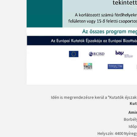
Idén is megrendezésre kerül a "Kutatók éjsza
Kut
Ami
Borbél
Időp
Helyszín: 4400 Nyíreg