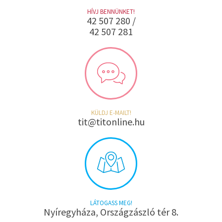
HÍVJ BENNÜNKET!
42 507 280 /
42 507 281
KÜLDJ E-MAILT!
tit@titonline.hu
LÁTOGASS MEG!
Nyíregyháza, Országzászló tér 8.