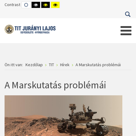
Contrast
DEFAULT
HIGH
HIGH
HIGH
MODE
CONTRAST
CONTRAST
CONTRAST
BLACK
BLACK
YELLOW
WHITE
YELLOW
BLACK
MODE
MODE
MODE
Ön itt van:
Kezdőlap
TIT
Hírek
A Marskutatás problémái
A Marskutatás problémái