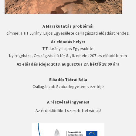
A Marskutatás problémái
címmel a TIT Jurányi Lajos Egyesülete csillagászati előadást rendez.
Az előadás helye:
TIT Jurányi Lajos Egyesülete
Nyíregyháza, Országzászló tér 8. , II. emelet 207-es előadóterem
Az előadás ideje: 2018. augusztus 27. hétfő 18:00 óra
Előadó: Tátrai Béla
Csillagászati Szabadegyetem vezetője
A részvétel ingyenes!
Az érdeklődőket szeretettel várjuk!