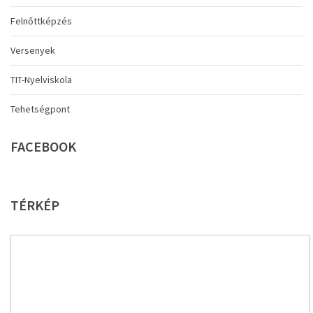
Felnőttképzés
Versenyek
TIT-Nyelviskola
Tehetségpont
FACEBOOK
TÉRKÉP