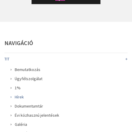
NAVIGÁCIÓ
TIT
Bemutatkozás
Ügyfélszolgálat
1%
Hírek
Dokumentumtár
Évi közhasznú jelentések
Galéria