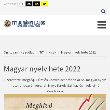
Contrast
DEFAULT
HIGH
HIGH
HIGH
MODE
CONTRAST
CONTRAST
CONTRAST
BLACK
BLACK
YELLOW
WHITE
YELLOW
BLACK
MODE
MODE
MODE
Ön itt van:
Kezdőlap
TIT
Hírek
Magyar nyelv hete 2022
Magyar nyelv hete 2022
Szeretettel meghívjuk Önt és kedves ismerőseit az 55. magyar nyelv
hete rendezvényére, dr. Minya Károly Színház és nyelv című
előadására.