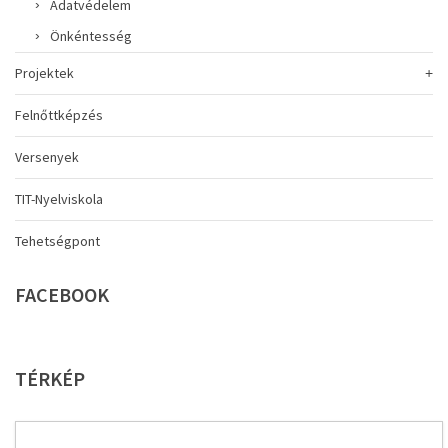
Adatvédelem
Önkéntesség
Projektek
Felnőttképzés
Versenyek
TIT-Nyelviskola
Tehetségpont
FACEBOOK
TÉRKÉP