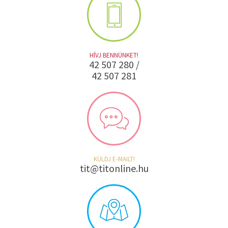
HÍVJ BENNÜNKET!
42 507 280 /
42 507 281
KÜLDJ E-MAILT!
tit@titonline.hu