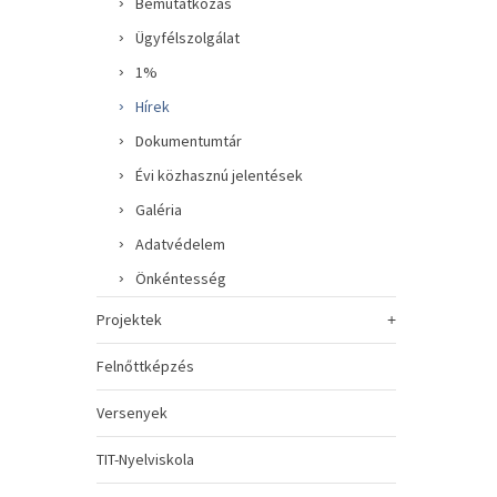
Bemutatkozás
Ügyfélszolgálat
1%
Hírek
Dokumentumtár
Évi közhasznú jelentések
Galéria
Adatvédelem
Önkéntesség
Projektek
Felnőttképzés
Versenyek
TIT-Nyelviskola