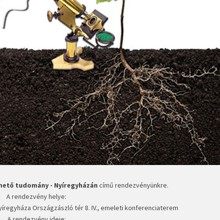
hető tudomány - Nyíregyházán
című rendezvényünkre.
A rendezvény helye:
Nyíregyháza Országzászló tér 8. IV., emeleti konferenciaterem
A rendezvény ideje: