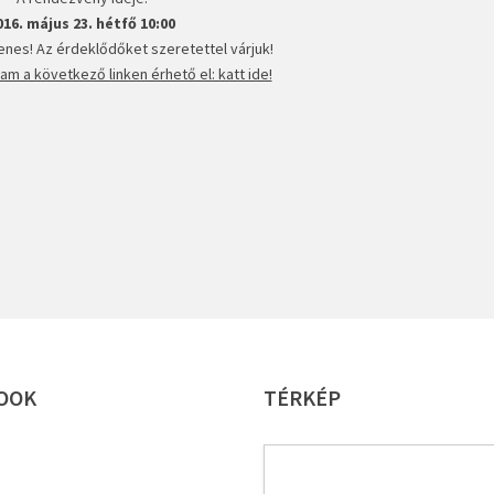
016. május 23. hétfő 10:00
enes! Az érdeklődőket szeretettel várjuk!
m a következő linken érhető el: katt ide!
OOK
TÉRKÉP