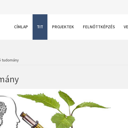
CÍMLAP
TIT
PROJEKTEK
FELNŐTTKÉPZÉS
V
ő tudomány
omány