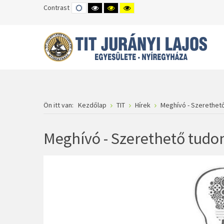
Contrast
DEFAULT
HIGH
HIGH
HIGH
MODE
CONTRAST
CONTRAST
CONTRAST
BLACK
BLACK
YELLOW
WHITE
YELLOW
BLACK
MODE
MODE
MODE
Ön itt van:
Kezdőlap
TIT
Hírek
Meghívó - Szerethet
Meghívó - Szerethető tud