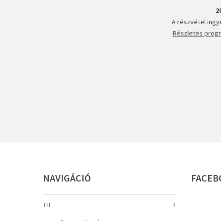
2
A részvétel ingy
Részletes progra
NAVIGÁCIÓ
FACEB
TIT