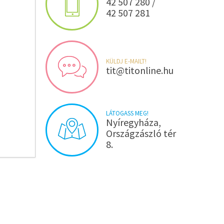
42 507 280 /
42 507 281
KÜLDJ E-MAILT!
tit@titonline.hu
LÁTOGASS MEG!
Nyíregyháza,
Országzászló tér
8.