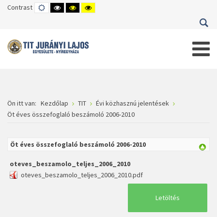
Contrast
DEFAULT
HIGH
HIGH
HIGH
MODE
CONTRAST
CONTRAST
CONTRAST
BLACK
BLACK
YELLOW
WHITE
YELLOW
BLACK
MODE
MODE
MODE
Ön itt van:
Kezdőlap
TIT
Évi közhasznú jelentések
Öt éves összefoglaló beszámoló 2006-2010
Öt éves összefoglaló beszámoló 2006-2010
oteves_beszamolo_teljes_2006_2010
oteves_beszamolo_teljes_2006_2010.pdf
Letöltés