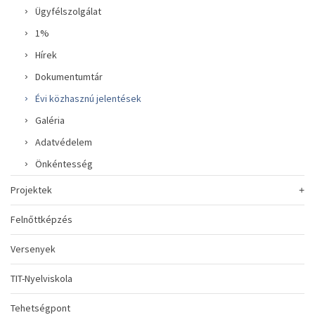
Ügyfélszolgálat
1%
Hírek
Dokumentumtár
Évi közhasznú jelentések
Galéria
Adatvédelem
Önkéntesség
Projektek
Felnőttképzés
Versenyek
TIT-Nyelviskola
Tehetségpont