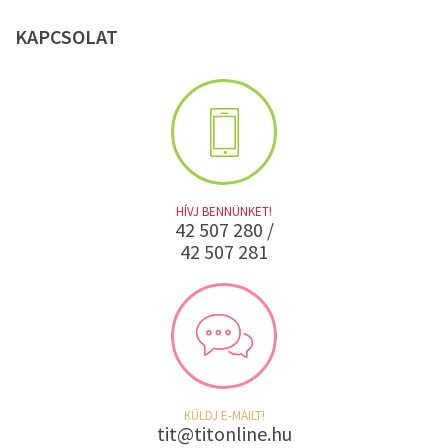
KAPCSOLAT
HÍVJ BENNÜNKET!
42 507 280 /
42 507 281
KÜLDJ E-MAILT!
tit@titonline.hu