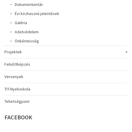
Dokumentumtár
Évi közhasznú jelentések
Galéria
Adatvédelem
Önkéntesség
Projektek
Felnőttképzés
Versenyek
TIT-Nyelviskola
Tehetségpont
FACEBOOK