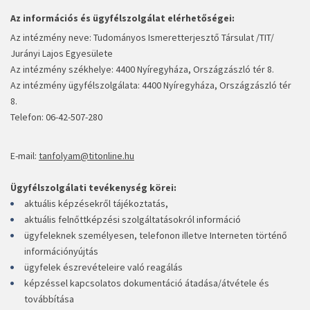
Az információs és ügyfélszolgálat elérhetőségei:
Az intézmény neve: Tudományos Ismeretterjesztő Társulat /TIT/
Jurányi Lajos Egyesülete
Az intézmény székhelye: 4400 Nyíregyháza, Országzászló tér 8.
Az intézmény ügyfélszolgálata: 4400 Nyíregyháza, Országzászló tér
8.
Telefon: 06-42-507-280
E-mail:
tanfolyam@titonline.hu
Ügyfélszolgálati tevékenység körei:
aktuális képzésekről tájékoztatás,
aktuális felnőttképzési szolgáltatásokról információ
ügyfeleknek személyesen, telefonon illetve Interneten történő
információnyújtás
ügyfelek észrevételeire való reagálás
képzéssel kapcsolatos dokumentáció átadása/átvétele és
továbbítása