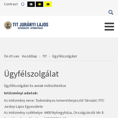
Contrast
DEFAULT
HIGH
HIGH
HIGH
MODE
CONTRAST
CONTRAST
CONTRAST
BLACK
BLACK
YELLOW
WHITE
YELLOW
BLACK
MODE
MODE
MODE
Ön itt van:
Kezdőlap
TIT
Ügyfélszolgálat
Ügyfélszolgálat
Ügyfélszolgálat és annak működtetése
Intézményi adatok:
Az intézmény neve: Tudományos Ismeretterjesztő Társulat /TIT/
Jurányi Lajos Egyesülete
Az intézmény székhelye: 4400 Nyíregyháza, Országzászló tér 8.