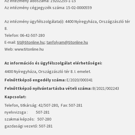
Az intézmény adószáma: 19202255-1-15
Az intézmény cégjegyzék száma: 15-02-0000559
Az intézmény ügyfélszolgálata(i): 4400 Nyíregyháza, Országzászló tér
8.
Telefon: 06-42-507-280
E-mail:
tit@titonline.hu
;
tanfolyam@titonline.hu
Web: www.titonline.hu
Az információs és ügyfélszolgálat elérhetőségei:
4400 Nyíregyháza, Országzászló tér 8. I. emelet.
Felnőttképző engedély száma:
E/2020/000341
Felnőttképző nyilvántartásba vételi száma:
B/2021/002243
Kapcsolat:
Telefon, titkárság: 42/507-280, Fax: 507-281
nyelvvizsga : 507-281
szakmai képzés: 507-280
gazdasági vezető: 507-281