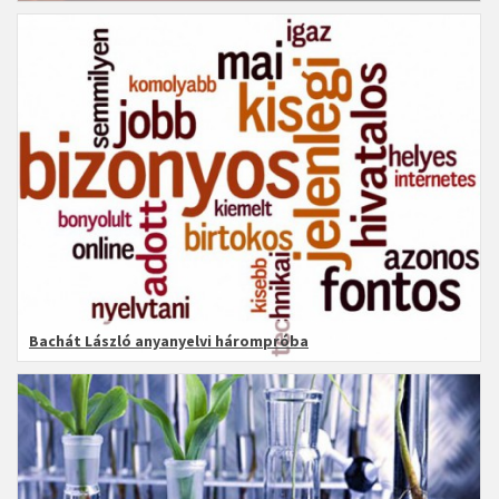
Bachát László anyanyelvi hárompróba