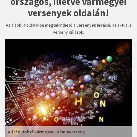
országos, illetve vármegyei
versenyek oldalán!
Az alábbi aloldalakon megtekinthető a versenyek leírásai, az aktuális
verseny kiírások.
Alfréd Nobel Vármegyei Kémiaverseny