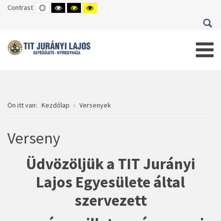
Contrast
DEFAULT
HIGH
HIGH
HIGH
MODE
CONTRAST
CONTRAST
CONTRAST
BLACK
BLACK
YELLOW
WHITE
YELLOW
BLACK
MODE
MODE
MODE
Ön itt van:
Kezdőlap
Versenyek
Verseny
Üdvözöljük a TIT Jurányi
Lajos Egyesülete által
szervezett