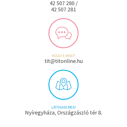
42 507 280 /
42 507 281
KÜLDJ E-MAILT!
tit@titonline.hu
LÁTOGASS MEG!
Nyíregyháza, Országzászló tér 8.