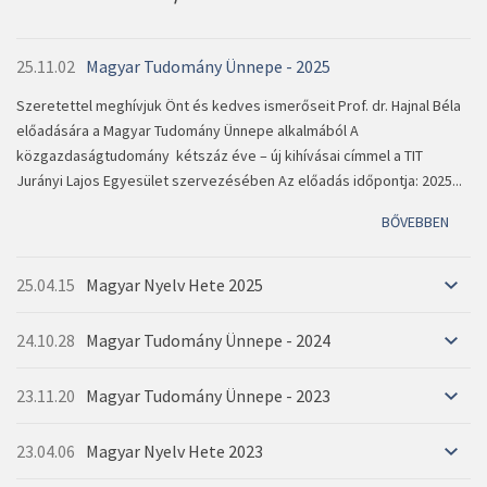
25.11.02
Magyar Tudomány Ünnepe - 2025
Szeretettel meghívjuk Önt és kedves ismerőseit Prof. dr. Hajnal Béla
előadására a Magyar Tudomány Ünnepe alkalmából A
közgazdaságtudomány kétszáz éve – új kihívásai címmel a TIT
Jurányi Lajos Egyesület szervezésében Az előadás időpontja: 2025...
BŐVEBBEN
25.04.15
Magyar Nyelv Hete 2025
24.10.28
Magyar Tudomány Ünnepe - 2024
23.11.20
Magyar Tudomány Ünnepe - 2023
BŐVEBBEN
23.04.06
Magyar Nyelv Hete 2023