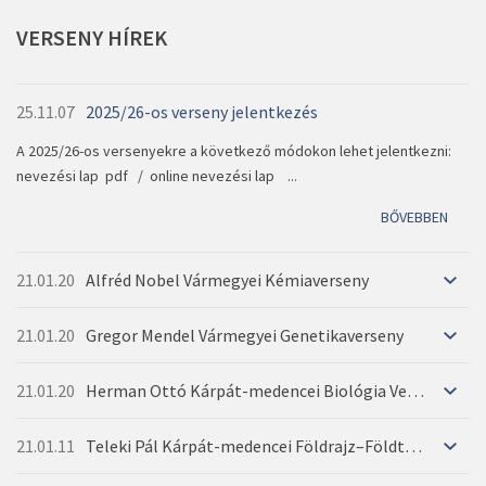
BŐVEBBEN
VERSENY
HÍREK
BŐVEBBEN
BŐVEBBEN
25.11.07
2025/26-os verseny jelentkezés
A 2025/26-os versenyekre a következő módokon lehet jelentkezni:
nevezési lap pdf / online nevezési lap ...
BŐVEBBEN
21.01.20
Alfréd Nobel Vármegyei Kémiaverseny
21.01.20
Gregor Mendel Vármegyei Genetikaverseny
21.01.20
Herman Ottó Kárpát-medencei Biológia Verseny
21.01.11
Teleki Pál Kárpát-medencei Földrajz–Földtan Verseny