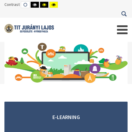
Contrast
DEFAULT
HIGH
HIGH
HIGH
MODE
CONTRAST
CONTRAST
CONTRAST
BLACK
BLACK
YELLOW
WHITE
YELLOW
BLACK
MODE
MODE
MODE
E-LEARNING