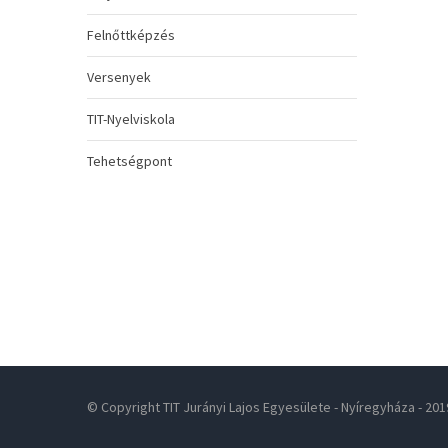
Felnőttképzés
Versenyek
TIT-Nyelviskola
Tehetségpont
© Copyright TIT Jurányi Lajos Egyesülete - Nyíregyháza - 201