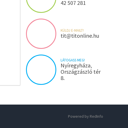
42 507 281
VEBBEN
KÜLDJ E-MAILT!
tit@titonline.hu
LÁTOGASS MEG!
Nyíregyháza,
Országzászló tér
8.
Powered by RedInfo