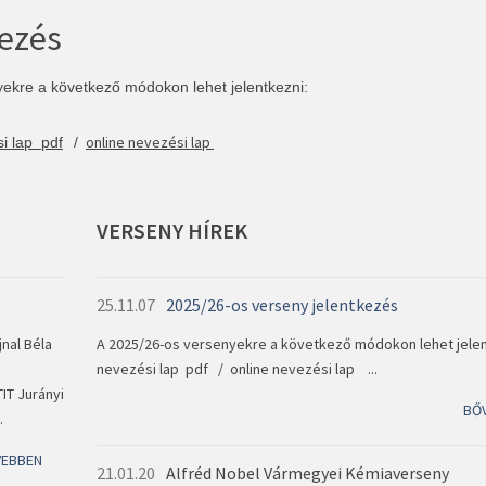
kezés
ekre a következő módokon lehet jelentkezni:
online nevezési lap
i lap pdf
/
VERSENY
HÍREK
25.11.07
2025/26-os verseny jelentkezés
nal Béla
A 2025/26-os versenyekre a következő módokon lehet jelen
nevezési lap pdf / online nevezési lap ...
IT Jurányi
BŐ
.
VEBBEN
21.01.20
Alfréd Nobel Vármegyei Kémiaverseny