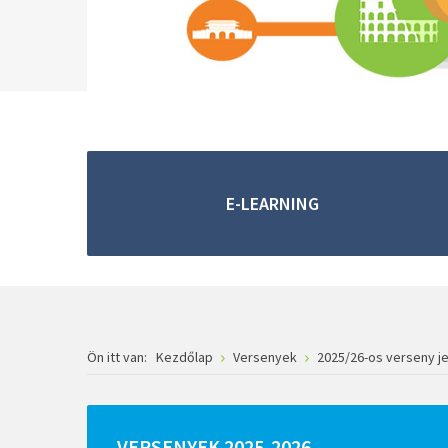
E-LEARNING
Ön itt van:
Kezdőlap
Versenyek
2025/26-os verseny j
VERSENYEK
2025-2026