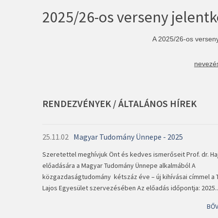
2025/26-os verseny jelent
A 2025/26-os verseny
nevezés
RENDEZVÉNYEK
/
ÁLTALÁNOS
HÍREK
25.11.02
Magyar Tudomány Ünnepe - 2025
Szeretettel meghívjuk Önt és kedves ismerőseit Prof. dr. Haj
előadására a Magyar Tudomány Ünnepe alkalmából A
közgazdaságtudomány kétszáz éve – új kihívásai címmel a T
Lajos Egyesület szervezésében Az előadás időpontja: 2025..
BŐ