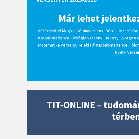
Már lehet jelentke
Alfréd Nobel Megyei Kémiaverseny, Béres József Vár
Kárpát-medencei Biológia Verseny, Hevesy György Ké
Matematika verseny, Teleki Pál Kárpát-medencei Földr
Nyelvi Verse
TIT-ONLINE – tudomán
térbe