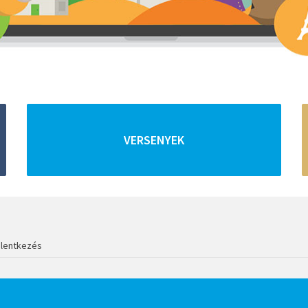
VERSENYEK
elentkezés