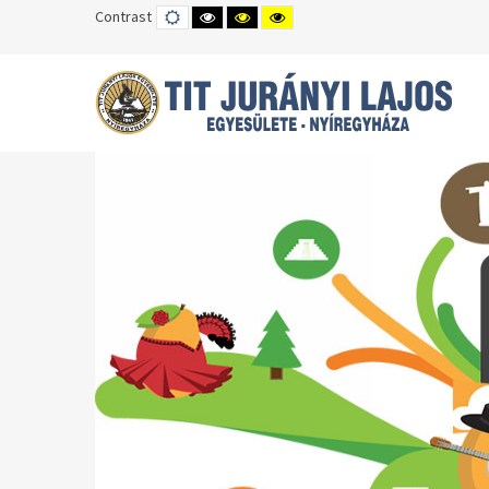
Contrast
DEFAULT
HIGH
HIGH
HIGH
MODE
CONTRAST
CONTRAST
CONTRAST
BLACK
BLACK
YELLOW
WHITE
YELLOW
BLACK
MODE
MODE
MODE