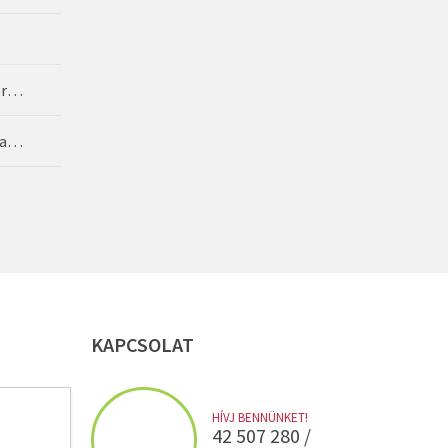
Herman Ottó Kárpát-medencei Biológia Verseny
Teleki Pál Kárpát-medencei Földrajz–Földtan Verseny
VEBBEN
VEBBEN
KAPCSOLAT
VEBBEN
HÍVJ BENNÜNKET!
42 507 280 /