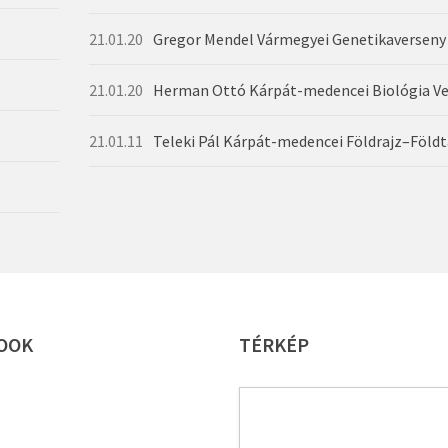
21.01.20
Gregor Mendel Vármegyei Genetikaverseny
21.01.20
21.01.11
VEBBEN
BŐ
VEBBEN
VEBBEN
BŐ
VEBBEN
OOK
TÉRKÉP
BŐ