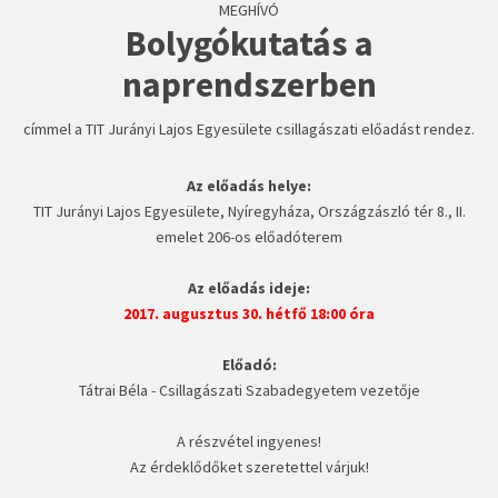
MEGHÍVÓ
Bolygókutatás a
naprendszerben
címmel a TIT Jurányi Lajos Egyesülete csillagászati előadást rendez.
Az előadás helye:
TIT Jurányi Lajos Egyesülete, Nyíregyháza, Országzászló tér 8., II.
emelet 206-os előadóterem
Az előadás ideje:
2017. augusztus 30. hétfő 18:00 óra
Előadó:
Tátrai Béla - Csillagászati Szabadegyetem vezetője
A részvétel ingyenes!
Az érdeklődőket szeretettel várjuk!