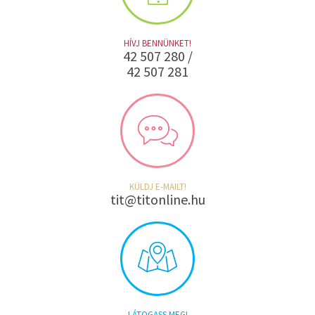
HÍVJ BENNÜNKET!
42 507 280 /
42 507 281
KÜLDJ E-MAILT!
tit@titonline.hu
LÁTOGASS MEG!