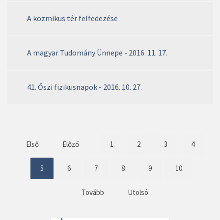
A kozmikus tér felfedezése
A magyar Tudomány Ünnepe - 2016. 11. 17.
41. Őszi fizikusnapok - 2016. 10. 27.
Első
Előző
1
2
3
4
5
6
7
8
9
10
Tovább
Utolsó