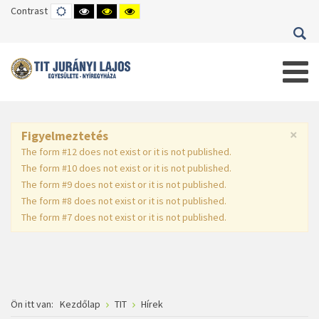
Contrast
DEFAULT
HIGH
HIGH
HIGH
MODE
CONTRAST
CONTRAST
CONTRAST
BLACK
BLACK
YELLOW
WHITE
YELLOW
BLACK
MODE
MODE
MODE
×
Figyelmeztetés
The form #12 does not exist or it is not published.
The form #10 does not exist or it is not published.
The form #9 does not exist or it is not published.
The form #8 does not exist or it is not published.
The form #7 does not exist or it is not published.
Ön itt van:
Kezdőlap
TIT
Hírek