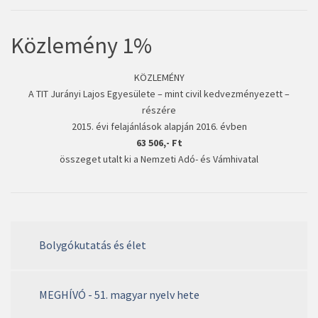
Közlemény 1%
KÖZLEMÉNY
A TIT Jurányi Lajos Egyesülete – mint civil kedvezményezett –
részére
2015. évi felajánlások alapján 2016. évben
63 506,- Ft
összeget utalt ki a Nemzeti Adó- és Vámhivatal
Bolygókutatás és élet
MEGHÍVÓ - 51. magyar nyelv hete