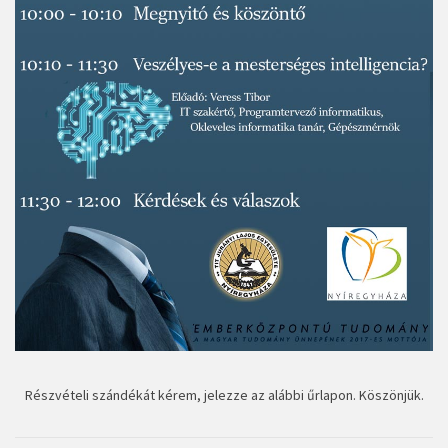
Részvételi szándékát kérem, jelezze az alábbi űrlapon. Köszönjük.