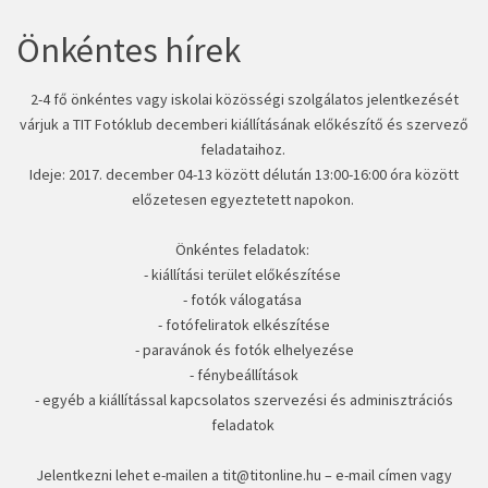
Önkéntes hírek
2-4 fő önkéntes vagy iskolai közösségi szolgálatos jelentkezését
várjuk a TIT Fotóklub decemberi kiállításának előkészítő és szervező
feladataihoz.
Ideje: 2017. december 04-13 között délután 13:00-16:00 óra között
előzetesen egyeztetett napokon.
Önkéntes feladatok:
- kiállítási terület előkészítése
- fotók válogatása
- fotófeliratok elkészítése
- paravánok és fotók elhelyezése
- fénybeállítások
- egyéb a kiállítással kapcsolatos szervezési és adminisztrációs
feladatok
Jelentkezni lehet e-mailen a
tit@titonline.hu
– e-mail címen vagy