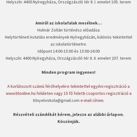
Helyszín: 4400 Nyíregyháza, Országzászló tér 8. I. emelet 105. terem
Amiről az iskolafalak mesélnek…
Holmár Zoltán történész előadása
Helytörténeti kutatási eredmények Nyíregyházán, különös tekintettel
az iskolatörténetre.
Időpont 14:00-15:00 és 15:00-16:00
Helyszín: 4400 Nyíregyháza, Országzászló tér 8. II. emelet 207. terem
Minden program ingyenes!
A korlátozott számú férőhelyekre tekintettel egyéni regisztráció a
www.titonline.hu felületen vagy 15 fő feletti csoportos regisztráció a
titnyelviskola@gmail.com
e-mail címen.
Részvételi szándékát kérem, jelezze az alábbi űrlapon.
Köszönjük.