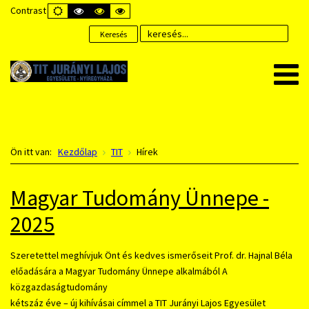
Contrast
DEFAULT
HIGH
HIGH
HIGH
MODE
CONTRAST
CONTRAST
CONTRAST
BLACK
BLACK
YELLOW
Keresés
WHITE
YELLOW
BLACK
MODE
MODE
MODE
Ön itt van:
Kezdőlap
TIT
Hírek
Magyar Tudomány Ünnepe -
2025
Szeretettel meghívjuk Önt és kedves ismerőseit Prof. dr. Hajnal Béla
előadására a Magyar Tudomány Ünnepe alkalmából A
közgazdaságtudomány
kétszáz éve – új kihívásai címmel a TIT Jurányi Lajos Egyesület