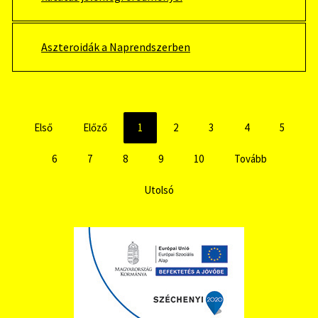
Aszteroidák a Naprendszerben
Első
Előző
1
2
3
4
5
6
7
8
9
10
Tovább
Utolsó