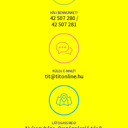
HÍVJ BENNÜNKET!
42 507 280 /
42 507 281
KÜLDJ E-MAILT!
tit@titonline.hu
LÁTOGASS MEG!