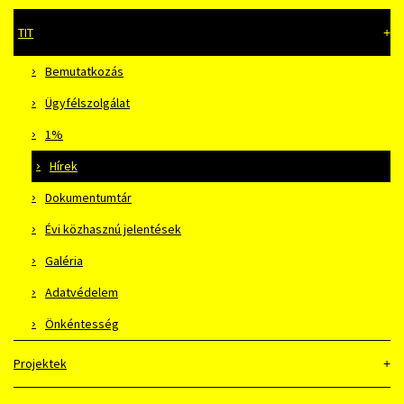
TIT
Bemutatkozás
Ügyfélszolgálat
1%
Hírek
Dokumentumtár
Évi közhasznú jelentések
Galéria
Adatvédelem
Önkéntesség
Projektek