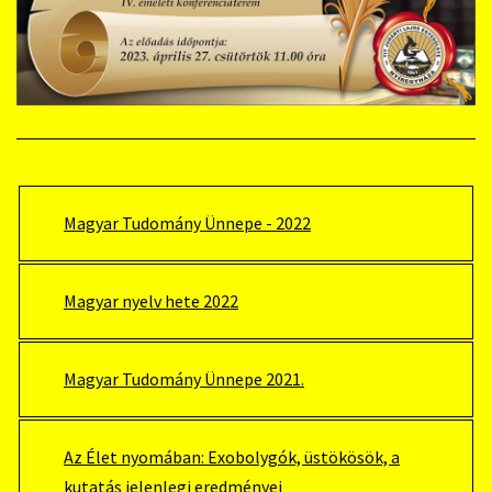
Magyar Tudomány Ünnepe - 2022
Magyar nyelv hete 2022
Magyar Tudomány Ünnepe 2021.
Az Élet nyomában: Exobolygók, üstökösök, a
kutatás jelenlegi eredményei