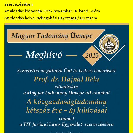
szervezésében
Az előadás időpontja: 2025. november 18. kedd 14 óra
Az előadás helye: Nyíregyházi Egyetem B/323 terem