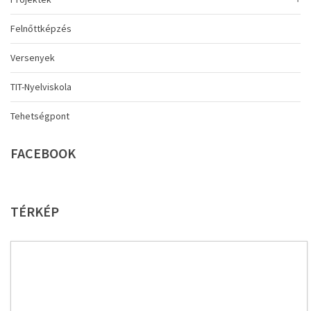
Felnőttképzés
Versenyek
TIT-Nyelviskola
Tehetségpont
FACEBOOK
TÉRKÉP