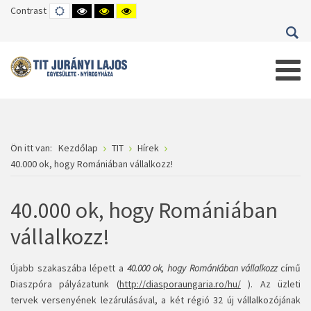
Contrast
DEFAULT
HIGH
HIGH
HIGH
MODE
CONTRAST
CONTRAST
CONTRAST
BLACK
BLACK
YELLOW
WHITE
YELLOW
BLACK
MODE
MODE
MODE
Ön itt van:
Kezdőlap
TIT
Hírek
40.000 ok, hogy Romániában vállalkozz!
40.000 ok, hogy Romániában
vállalkozz!
Újabb szakaszába lépett a
40.000 ok, hogy Romániában vállalkozz
című
Diaszpóra pályázatunk (
http://diasporaungaria.ro/hu/
). Az üzleti
tervek versenyének lezárulásával, a két régió 32 új vállalkozójának