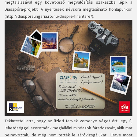
megtalálásával egy következő megvalósítási szakaszba lépik a
Diaszpóra-projekt. A nyertesek névsora megtalálható honlapunkon
(
http://diasporaungaria.ro/hu/despre-finantare/
).
Tekintettel arra, hogy az üzleti tervek versenye véget ért, egy új
lehetőséggel szeretnénk meghálálni mindazok fáradozását, akik már
beiratkoztak, de még nem tették le záróvizsgájukat, illetve most