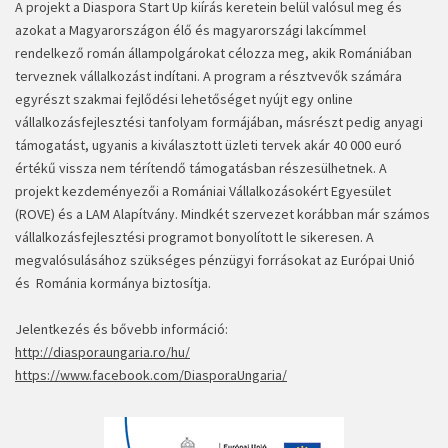
A projekt a Diaspora Start Up kiírás keretein belül valósul meg és
azokat a Magyarországon élő és magyarországi lakcímmel
rendelkező román állampolgárokat célozza meg, akik Romániában
terveznek vállalkozást indítani. A program a résztvevők számára
egyrészt szakmai fejlődési lehetőséget nyújt egy online
vállalkozásfejlesztési tanfolyam formájában, másrészt pedig anyagi
támogatást, ugyanis a kiválasztott üzleti tervek akár 40 000 euró
értékű vissza nem térítendő támogatásban részesülhetnek. A
projekt kezdeményezői a Romániai Vállalkozásokért Egyesület
(ROVE) és a LAM Alapítvány. Mindkét szervezet korábban már számos
vállalkozásfejlesztési programot bonyolított le sikeresen. A
megvalósulásához szükséges pénzügyi forrásokat az Európai Unió
és Románia kormánya biztosítja.
Jelentkezés és bővebb információ:
http://diasporaungaria.ro/hu/
https://www.facebook.com/DiasporaUngaria/