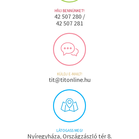
HÍVJ BENNÜNKET!
42 507 280 /
42 507 281
KÜLDJ E-MAILT!
tit@titonline.hu
LÁTOGASS MEG!
Nyíregyháza, Országzászló tér 8.