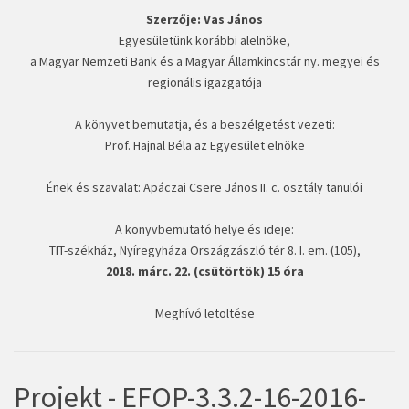
Szerzője: Vas János
Egyesületünk korábbi alelnöke,
a Magyar Nemzeti Bank és a Magyar Államkincstár ny. megyei és
regionális igazgatója
A könyvet bemutatja, és a beszélgetést vezeti:
Prof. Hajnal Béla az Egyesület elnöke
Ének és szavalat: Apáczai Csere János II. c. osztály tanulói
A könyvbemutató helye és ideje:
TIT-székház, Nyíregyháza Országzászló tér 8. I. em. (105),
2018. márc. 22. (csütörtök) 15 óra
Meghívó letöltése
Projekt - EFOP-3.3.2-16-2016-