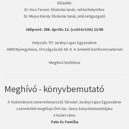
Előadók:
Dr. Kiss Ferenc főiskolai tanár, rektorhelyettes
Dr. Minya Károly főiskolai tanár, intézetigazgató
Időpont: 208. április 12. (csütörtök) 11:00
Helyszín: TIT Jurányi Lajos Egyesülete
4400 Nyíregyháza, Országzászló tér 8. 4. emeleti konferenciaterem
Meghívó letöltése
Meghívó - könyvbemutató
A Tudományos Ismeretterjesztő Társulat Jurányi Lajos Egyesülete
szeretettel meghívja Önt Vas János könyvbemutatójára
A kötet címe:
Falu és Família