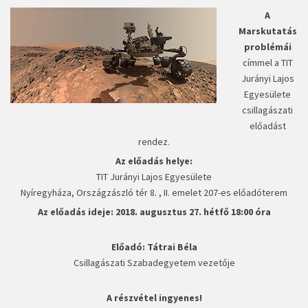
A
Marskutatás
problémái
címmel a TIT
Jurányi Lajos
Egyesülete
csillagászati
előadást
rendez.
Az előadás helye:
TIT Jurányi Lajos Egyesülete
Nyíregyháza, Országzászló tér 8. , II. emelet 207-es előadóterem
Az előadás ideje: 2018. augusztus 27. hétfő 18:00 óra
Előadó: Tátrai Béla
Csillagászati Szabadegyetem vezetője
A részvétel ingyenes!