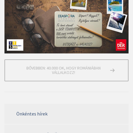
BŐVEBBEN: 40.000 OK, HOGY ROMÁNIÁBAN
VÁLLALKOZZ!
Önkéntes hírek