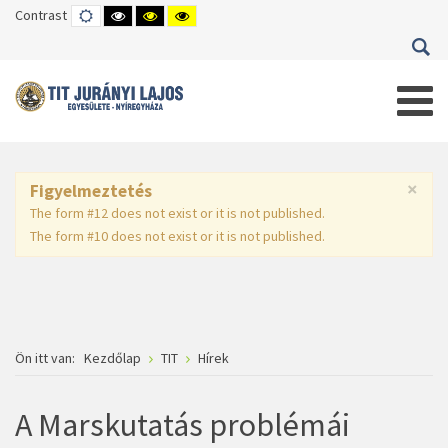
Contrast
DEFAULT
HIGH
HIGH
HIGH
MODE
CONTRAST
CONTRAST
CONTRAST
BLACK
BLACK
YELLOW
WHITE
YELLOW
BLACK
MODE
MODE
MODE
×
Figyelmeztetés
The form #12 does not exist or it is not published.
The form #10 does not exist or it is not published.
Ön itt van:
Kezdőlap
TIT
Hírek
A Marskutatás problémái