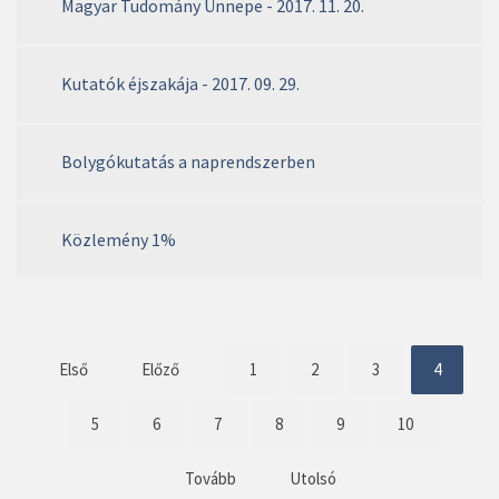
Magyar Tudomány Ünnepe - 2017. 11. 20.
Kutatók éjszakája - 2017. 09. 29.
Bolygókutatás a naprendszerben
Közlemény 1%
Első
Előző
1
2
3
4
5
6
7
8
9
10
Tovább
Utolsó