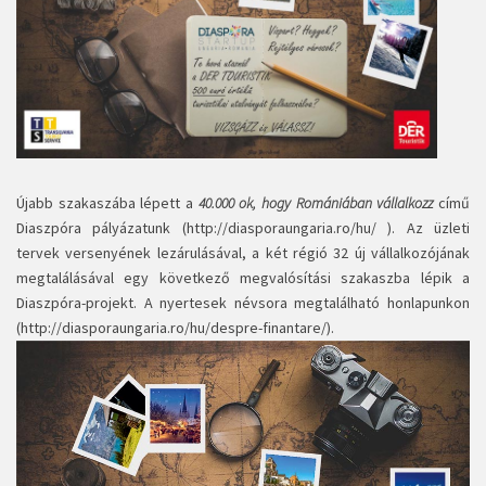
Újabb szakaszába lépett a
40.000 ok, hogy Romániában vállalkozz
című
Diaszpóra pályázatunk (
http://diasporaungaria.ro/hu/
). Az üzleti
tervek versenyének lezárulásával, a két régió 32 új vállalkozójának
megtalálásával egy következő megvalósítási szakaszba lépik a
Diaszpóra-projekt. A nyertesek névsora megtalálható honlapunkon
(
http://diasporaungaria.ro/hu/despre-finantare/
).