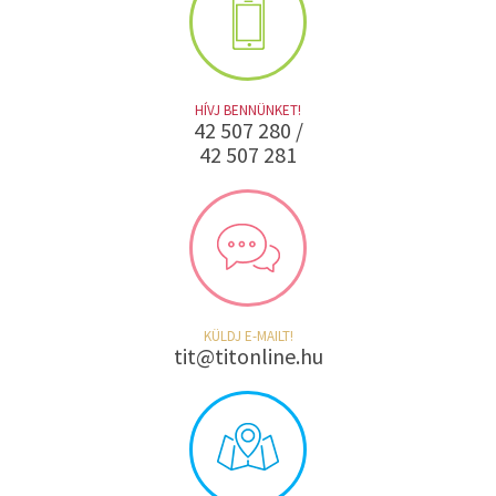
HÍVJ BENNÜNKET!
42 507 280 /
42 507 281
KÜLDJ E-MAILT!
tit@titonline.hu